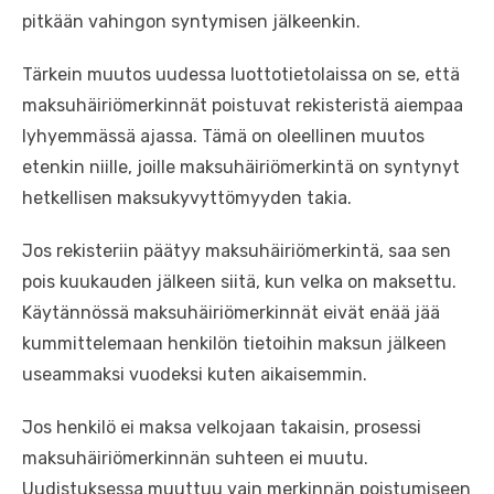
pitkään vahingon syntymisen jälkeenkin.
Tärkein muutos uudessa luottotietolaissa on se, että
maksuhäiriömerkinnät poistuvat rekisteristä aiempaa
lyhyemmässä ajassa. Tämä on oleellinen muutos
etenkin niille, joille maksuhäiriömerkintä on syntynyt
hetkellisen maksukyvyttömyyden takia.
Jos rekisteriin päätyy maksuhäiriömerkintä, saa sen
pois kuukauden jälkeen siitä, kun velka on maksettu.
Käytännössä maksuhäiriömerkinnät eivät enää jää
kummittelemaan henkilön tietoihin maksun jälkeen
useammaksi vuodeksi kuten aikaisemmin.
Jos henkilö ei maksa velkojaan takaisin, prosessi
maksuhäiriömerkinnän suhteen ei muutu.
Uudistuksessa muuttuu vain merkinnän poistumiseen