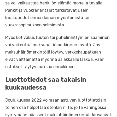
se voi vaikeuttaa henkilön elämää monella tavalla.
Pankit ja vuokranantajat tarkistavat usein
luottotiedot ennen lainan myöntämistä tai
vuokrasopimuksen solmimista.
Myös kotivakuutusten tai puhelinliittymien saaminen
voi vaikeutua maksuhäiriömerkinnän myötä. Jos
maksuhäiriömerkintöjä löytyy, verkkokaupatkaan
eivät välttämättä myönnä asiakkaalle laskua, vaan
ostokset täytyy maksaa ennakkoon.
Luottotiedot saa takaisin
kuukaudessa
Joulukuussa 2022 voimaan astuvan luottotietolain
toinen osa helpottaa etenkin niitä, joita vahingossa
syntymään päässeet maksuhäiriömerkinnät kiusaavat