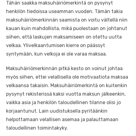
Tähän saakka maksuhäiriömerkintä on pysynyt
henkilön tiedoissa useamman vuoden. Tämän takia
maksuhäiriömerkinnän saamista on voitu vältellä niin
kauan kuin mahdollista, mikä puolestaan on johtanut
siihen, että laskujen maksamiseen on otettu uutta
velkaa. Ylivelkaantumisen kierre on päässyt
syntymään, kun velkoja ei ole varaa maksaa.
Maksuhäiriömerkinnän pitkä kesto on voinut johtaa
myös siihen, ettei velallisella ole motivaatiota maksaa
velkaansa takaisin. Maksuhäiriömerkintä on kuitenkin
pysynyt rekisterissä kaksi vuotta maksun jälkeenkin,
vaikka asia ja henkilön taloudellinen tilanne olisi jo
korjaantunut. Lain uudistuksella pyritäänkin
helpottamaan velallisen asemaa ja palauttamaan
taloudellinen toimintakyky.