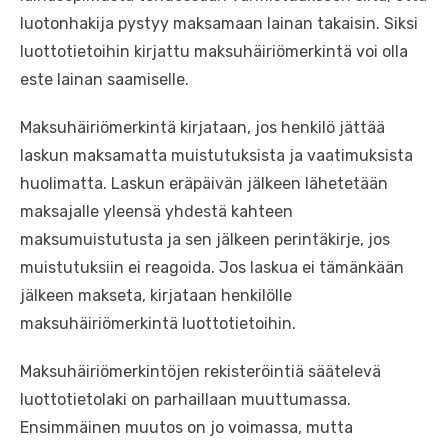
luotonhakija pystyy maksamaan lainan takaisin. Siksi
luottotietoihin kirjattu maksuhäiriömerkintä voi olla
este lainan saamiselle.
Maksuhäiriömerkintä kirjataan, jos henkilö jättää
laskun maksamatta muistutuksista ja vaatimuksista
huolimatta. Laskun eräpäivän jälkeen lähetetään
maksajalle yleensä yhdestä kahteen
maksumuistutusta ja sen jälkeen perintäkirje, jos
muistutuksiin ei reagoida. Jos laskua ei tämänkään
jälkeen makseta, kirjataan henkilölle
maksuhäiriömerkintä luottotietoihin.
Maksuhäiriömerkintöjen rekisteröintiä säätelevä
luottotietolaki on parhaillaan muuttumassa.
Ensimmäinen muutos on jo voimassa, mutta