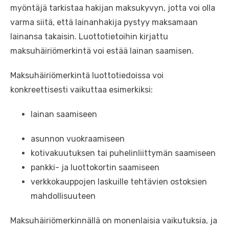
myöntäjä tarkistaa hakijan maksukyvyn, jotta voi olla
varma siitä, että lainanhakija pystyy maksamaan
lainansa takaisin. Luottotietoihin kirjattu
maksuhäiriömerkintä voi estää lainan saamisen.
Maksuhäiriömerkintä luottotiedoissa voi
konkreettisesti vaikuttaa esimerkiksi:
lainan saamiseen
asunnon vuokraamiseen
kotivakuutuksen tai puhelinliittymän saamiseen
pankki- ja luottokortin saamiseen
verkkokauppojen laskuille tehtävien ostoksien
mahdollisuuteen
Maksuhäiriömerkinnällä on monenlaisia vaikutuksia, ja