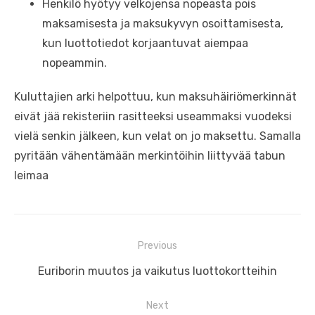
Henkilö hyötyy velkojensa nopeasta pois
maksamisesta ja maksukyvyn osoittamisesta,
kun luottotiedot korjaantuvat aiempaa
nopeammin.
Kuluttajien arki helpottuu, kun maksuhäiriömerkinnät
eivät jää rekisteriin rasitteeksi useammaksi vuodeksi
vielä senkin jälkeen, kun velat on jo maksettu. Samalla
pyritään vähentämään merkintöihin liittyvää tabun
leimaa
Artikkelien
Previous
selaus
Previous
Euriborin muutos ja vaikutus luottokortteihin
post:
Next