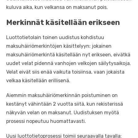
kuluva aika, kun velkansa on maksanut pois.
Merkinnät käsitellään erikseen
Luottotietolain toinen uudistus kohdistuu
maksuhäiriömerkintöjen käsittelyyn: jokainen
maksuhäiriömerkintä käsitellään nyt erikseen, eivätkä
uudet velat pidennä vanhojen velkojen säilytysaikoja.
Velat eivät siis enää vaikuta toisiinsa, vaan jokaista
velkaa käsitellään erillisenä.
Aiemmin maksuhäiriömerkinnän poistuminen on
kestänyt vähintään 2 vuotta siitä, kun rekisterissä
näkyvän velan on maksanut. Uudistuksen myötä
prosessi nopeutuu huomattavasti.
Uusi luottotietoprosessi toimii seuraavalla tavalla: