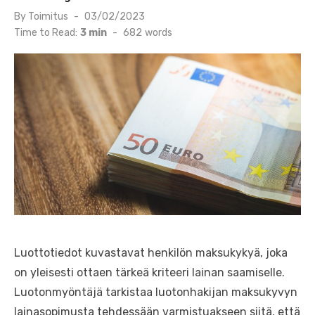
Posted
By
Toimitus
03/02/2023
on
Time to Read:
3 min
-
682
words
Luottotiedot kuvastavat henkilön maksukykyä, joka
on yleisesti ottaen tärkeä kriteeri lainan saamiselle.
Luotonmyöntäjä tarkistaa luotonhakijan maksukyvyn
lainasopimusta tehdessään varmistuakseen siitä, että