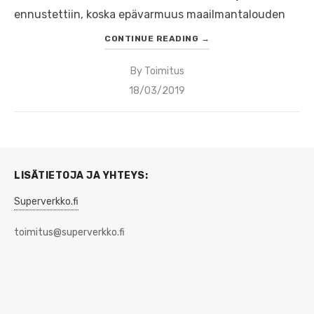
ennustettiin, koska epävarmuus maailmantalouden
CONTINUE READING
→
By
Toimitus
Posted
18/03/2019
on
LISÄTIETOJA JA YHTEYS:
Superverkko.fi
toimitus@superverkko.fi