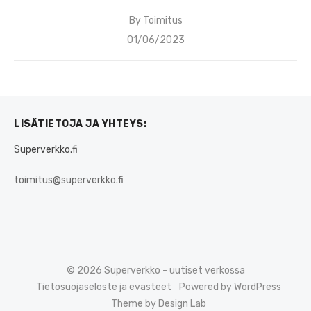
By
Toimitus
Posted
01/06/2023
on
LISÄTIETOJA JA YHTEYS:
Superverkko.fi
toimitus@superverkko.fi
© 2026 Superverkko - uutiset verkossa
Tietosuojaseloste ja evästeet
Powered by WordPress
Theme by Design Lab