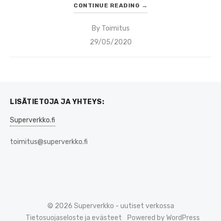
CONTINUE READING
→
By
Toimitus
Posted
29/05/2020
on
LISÄTIETOJA JA YHTEYS:
Superverkko.fi
toimitus@superverkko.fi
© 2026 Superverkko - uutiset verkossa
Tietosuojaseloste ja evästeet
Powered by WordPress