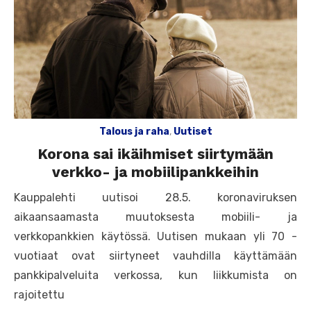
Talous ja raha
,
Uutiset
Korona sai ikäihmiset siirtymään
verkko- ja mobiilipankkeihin
Kauppalehti uutisoi 28.5. koronaviruksen
aikaansaamasta muutoksesta mobiili- ja
verkkopankkien käytössä. Uutisen mukaan yli 70 -
vuotiaat ovat siirtyneet vauhdilla käyttämään
pankkipalveluita verkossa, kun liikkumista on
rajoitettu