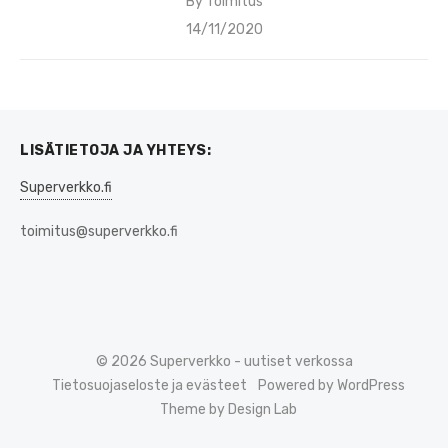
By
Toimitus
Posted
14/11/2020
on
LISÄTIETOJA JA YHTEYS:
Superverkko.fi
toimitus@superverkko.fi
© 2026 Superverkko - uutiset verkossa
Tietosuojaseloste ja evästeet
Powered by WordPress
Theme by Design Lab