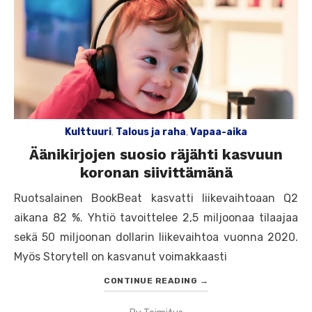
Kulttuuri
,
Talous ja raha
,
Vapaa-aika
Äänikirjojen suosio räjähti kasvuun
koronan siivittämänä
Ruotsalainen BookBeat kasvatti liikevaihtoaan Q2
aikana 82 %. Yhtiö tavoittelee 2,5 miljoonaa tilaajaa
sekä 50 miljoonan dollarin liikevaihtoa vuonna 2020.
Myös Storytell on kasvanut voimakkaasti
CONTINUE READING
→